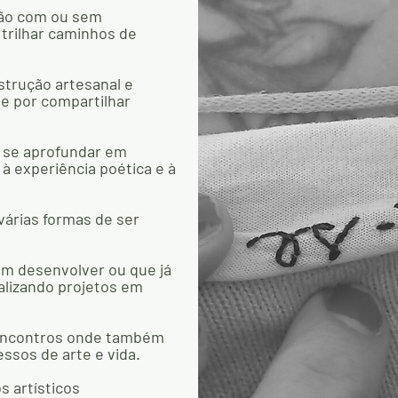
ção com ou sem
 trilhar caminhos de
strução artesanal e
 e por compartilhar
u se aprofundar em
 à experiência poética e à
árias formas de ser
am desenvolver ou que já
alizando projetos em
 encontros onde também
ssos de arte e vida.
s artísticos