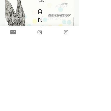
Animador - Curta-metragem, 2012
direção - Fernanda Chicolet e Cainan Baladez
arte do cartaz - Juliana Cordaro