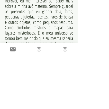
indizível, eu me interessei por saber mais
sobre a minha avó materna. Sempre guardei
os presentes que eu ganhei dela, fotos,
pequenas bijuterias, receitas, livros de beleza
e outros objetos, como pequenos tesouros.
Como símbolos místicos e mapas para
lugares misteriosos. E o meu universo se
tornou bem maior do que eu mesma saberia
dimensionar. Minha avó era cabeleireira. Dos
cabelos, das raízes, dos lugares e das
mudanças, é o que eu agora (e ainda) quero
saber. Por isso pesquiso. Por isso traço
linhas. Linhas como caminhos para entender,
questionar o que parece tão extraterrestre e
que também é tão familiar. E meu. Bem
vindos ao meu universo.
julianacordaro@gmail.com
+55 11 976288817